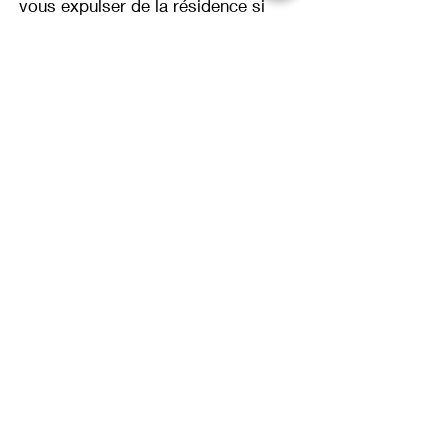
vous expulser de la résidence si
vous représentez une menace ou
faites preuve d'un comportement
indésirable.
Calle Iglesia nº41
03727 Xaló / Jalón
Espagne
+34-695138724
info@casa-mistela.com
Contact