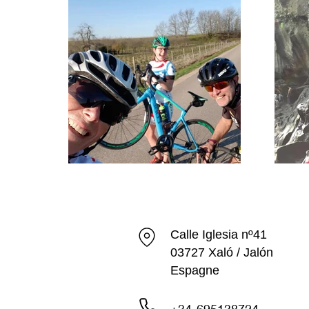
Calle Iglesia nº41
03727 Xaló / Jalón
Espagne