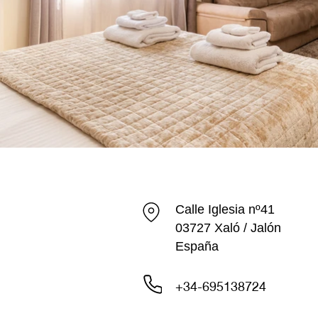
Calle Iglesia nº41
03727 Xaló / Jalón
España
+34-695138724