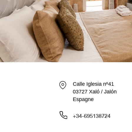
Calle Iglesia nº41
03727 Xaló / Jalón
Espagne
+34-695138724